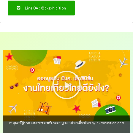
Line OA : @pkexhibition
เหตุผลที่ผู้ประกอบการท่องเที่ยวออกบูธงานไทยเที่ยวไทย by pkexhibition.com