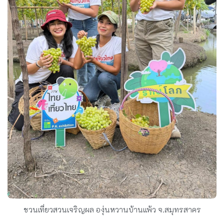
ชวนเที่ยวสวนเจริญผล องุ่นหวานบ้านแพ้ว จ.สมุทรสาคร