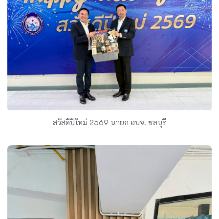
สวัสดีปีใหม่ 2569 นายก อบจ. ชลบุรี