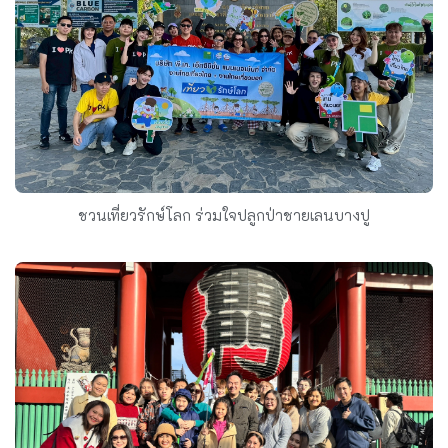
ชวนเที่ยวรักษ์โลก ร่วมใจปลูกป่าชายเลนบางปู