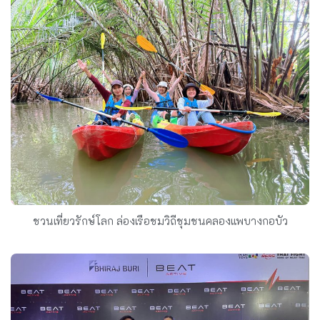
ชวนเที่ยวรักษ์โลก ล่องเรือชมวิถีชุมชนคลองแพบางกอบัว