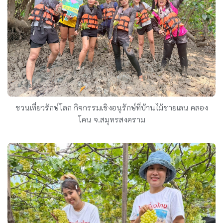
ชวนเที่ยวรักษ์โลก กิจกรรมเชิงอนุรักษ์ที่บ้านไม้ชายเลน คลอง
โคน จ.สมุทรสงคราม