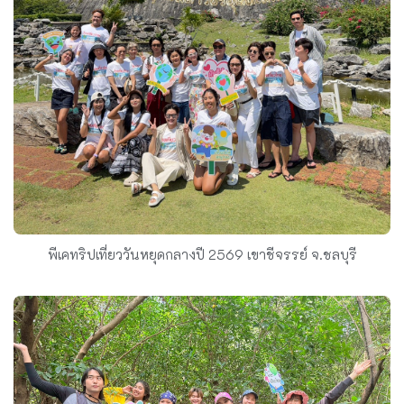
พีเคทริปเที่ยววันหยุดกลางปี 2569 เขาชีจรรย์ จ.ชลบุรี