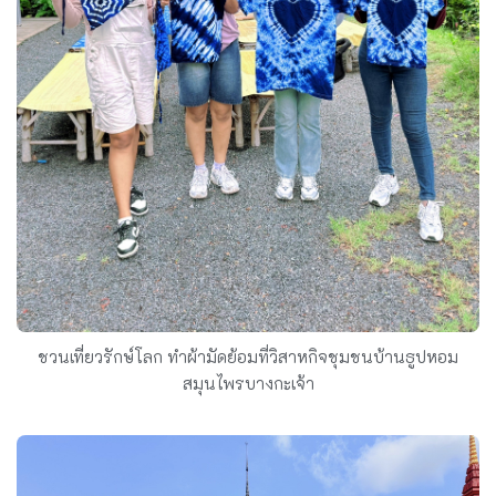
ชวนเที่ยวรักษ์โลก ทำผ้ามัดย้อมที่วิสาหกิจชุมชนบ้านธูปหอม
สมุนไพรบางกะเจ้า