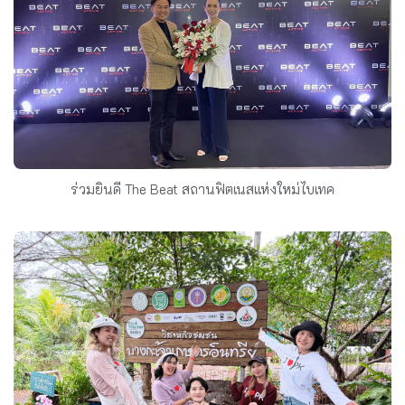
ร่วมยินดี The Beat สถานฟิตเนสแห่งใหม่ไบเทค