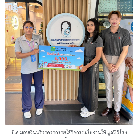
พีเค มอบเงินบริจาคจากรายได้กิจกรรมในงานให้ มูลนิธิโรง