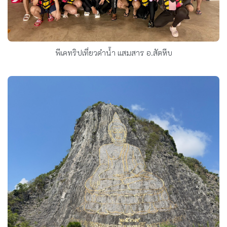
พีเคทริปเที่ยวดำน้ำ แสมสาร อ.สัตหีบ