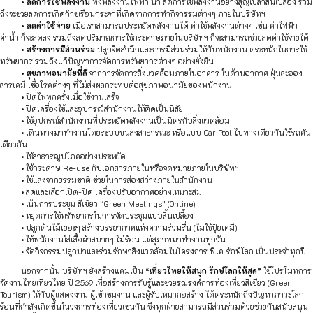
• ลดการใช้พลังงาน
ทั้งพลังงานไฟฟ้า น้ำ ลดการใช้พลังงานอย่างสูญเปล่าสิ้นเปลือง รวม
ถึงจะช่วยลดการเกิดก๊าซเรือนกระจกที่เกิดจากการทำกิจกรรมต่างๆ ภายในบริษัทฯ
• ลดค่าใช้จ่าย
เมื่อเราสามารถประหยัดพลังงานได้ ค่าใช้พลังงานต่างๆ เช่น ค่าไฟฟ้า
ค่าน้ำ ก็จะลดลง รวมถึงลดปริมาณการใช้กระดาษภายในบริษัทฯ ก็จะสามารถช่วยลดค่าใช้จ่ายได้
• สร้างการมีส่วนร่วม
ปลูกจิตสำนึกและการมีส่วนร่วมให้กับพนักงาน ตระหนักในการใช้
ทรัพยากร รวมถึงแก้ปัญหาการจัดการทรัพยากรต่างๆ อย่างยั่งยืน
• สุขภาพอนามัยที่ดี
จากการจัดการสิ่งแวดล้อมภายในอาคาร ในด้านอากาศ ฝุ่นละออง
สารเคมี เชื้อโรคต่างๆ ที่ไม่ส่งผลกระทบต่อสุขภาพอนามัยของพนักงาน
• ปิดไฟทุกครั้งเมื่อใช้งานเสร็จ
• ปิดเครื่องใช้และอุปกรณ์สำนักงานให้ติดเป็นนิสัย
• ใช้อุปกรณ์สำนักงานที่ประหยัดพลังงานเป็นมิตรกับสิ่งแวดล้อม
• เดินทางมาทำงานโดยระบบขนส่งสาธารณะ หรือแบบ Car Pool ไปทางเดียวกันใช้รถคัน
เดียวกัน
• ใช้สาธารณูปโภคอย่างประหยัด
• ใช้กระดาษ Re-use กับเอกสารภายในหรือจดหมายภายในบริษัทฯ
• ใช้แสงจากธรรมชาติ ช่วยในการส่องสว่างภายในสำนักงาน
• ลดและเลือกเปิด-ปิด เครื่องปรับอากาศอย่างเหมาะสม
• เน้นการประชุม สีเขียว “Green Meetings” (Online)
• หยุดการใช้ทรัพยากรในการจัดประชุมแบบสิ้นเปลื้อง
• ปลูกต้นไม้เยอะๆ สร้างบรรยากาศแห่งความร่วมรื่น (ไม่ใช้ปุ๋ยเคมี)
• ให้พนักงานใส่เสื้อผ้าสบายๆ ไม่ร้อน แต่สุภาพมาทำงานทุกวัน
• จัดกิจกรรมปลูกป่าและร่วมรักษาสิ่งแวดล้อมในโครงการ พี.เค. รักษ์โลก เป็นประจำทุกปี
นอกจากนั้น บริษัทฯ ยังสร้างแคมเป็น
“เที่ยวไทยให้สนุก รักษ์โลกให้สุด”
ใช้โปรโมทการ
จัดงานไทยเที่ยวไทย ปี 2569 เพื่อสร้างการรับรู้และช่วยรณรงค์การท่องเที่ยวสีเขียว (Green
Tourism) ให้กับผู้แสดงงาน ผู้เข้าชมงาน และผู้รับเหมาก่อสร้าง ได้ตระหนักถึงปัญหาภาวะโลก
ร้อนที่กำลังเกิดขึ้นในวงการท่องเที่ยวเช่นกัน ซึ่งทุกฝ่ายสามารถมีส่วนร่วมด้วยช่วยกันสนับสนุน